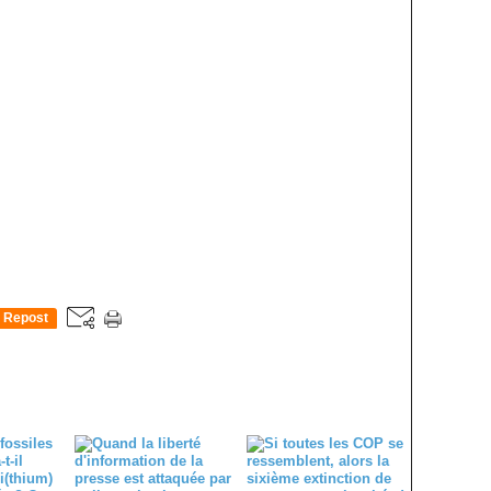
Repost
0