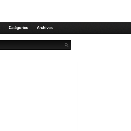
st celle qu'on utilise pas ! Le
 et aux leurs !
Catégories
Archives