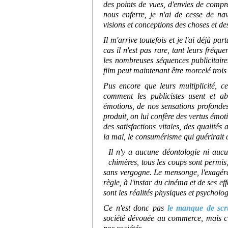
des points de vues, d'envies de compr
nous enferre, je n'ai de cesse de nav
visions et conceptions des choses et d
Il m'arrive toutefois et je l'ai déjà pa
cas il n'est pas rare, tant leurs fréque
les nombreuses séquences publicitaires
film peut maintenant être morcelé troi
Pus encore que leurs multiplicité, ce
comment les publicistes usent et a
émotions, de nos sensations profondes,
produit, on lui confère des vertus émot
des satisfactions vitales, des qualités 
la mal, le consumérisme qui guérirait
Il n'y a aucune déontologie ni aucu
chimères, tous les coups sont permis, d
sans vergogne. Le mensonge, l'exagérat
règle, à l'instar du cinéma et de ses ef
sont les réalités physiques et psycholog
Ce n'est donc pas
le manque de s
société dévouée au commerce, mais c'