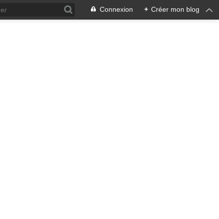
Connexion
+
Créer mon blog
ra !
 qui en émane pourrait ne pas
, pacifiste, je n'entrevois
 notre écosystème nourricier
ale, humaine car toute vie est