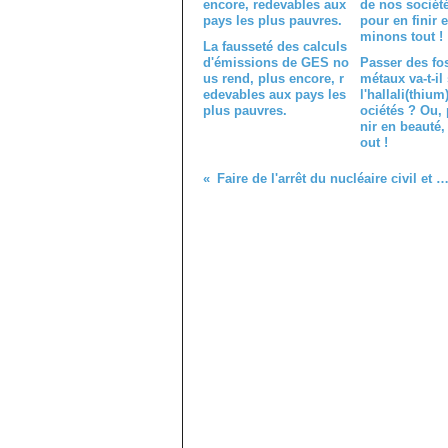
La fausseté des calculs
d'émissions de GES no
Passer des fo
us rend, plus encore, r
métaux va-t-il
edevables aux pays les
l'hallali(thium
plus pauvres.
ociétés ? Ou, 
nir en beauté,
out !
Faire de l'arrêt du nucléaire civil et militaire et de la gestion de leurs déchets une cause nationale, un tabou en Fra