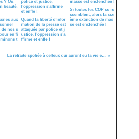
Si toutes les COP se re
ssemblent, alors la sixi
ssiles aux
Quand la liberté d'infor
ème extinction de mas
 sonner
mation de la presse est
se est enclenchée !
) de nos s
attaquée par police et j
pour en fi
ustice, l'oppression s'a
 minons t
ffirme et enfle !
nce ?
La retraite spoliée à celleux qui auront eu la vie et les conditions les plus pénibles ! L'économie par l'hécatombe ou perdre sa vie à la gagner, vive le travail !