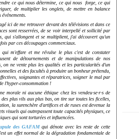
endre ce qui nous détermine, ce qui nous forge, ce qui
iguer, de multiplier les onglets, de mettre en balance
es événements.
rtagé ici de me retrouver devant des télévisions et dans ce
nces sont resserrées, de se voir interpellé et sollicité par
, qui s'allongent et se multiplient, j'ai découvert qu'un
s fois par ces découpages commerciaux.
 qui m'effare et me révulse le plus c'est de constater
busent de détournements et de manipulations de nos
 on ne vente plus les qualités et les particularités d'un
ionnelles et des facultés à produire un bonheur prétendu,
affectives, soignantes et réparatrices, soigner le mal par
 de l'hyper-consommation !
ne morale ni aucune éthique chez les vendeu·se·r·s de
es plus vils aux plus bas, on tire sur toutes les ficelles,
ion, la surenchère d'artifices et de ruses est devenue la
fets visuels qui outrepassent toute capacités physiques, ce
iques qui sont torturées et influencées.
crupule des GAFAM
qui dénote avec les reste de cette
est un effet normal de la dégradation fondamentale de