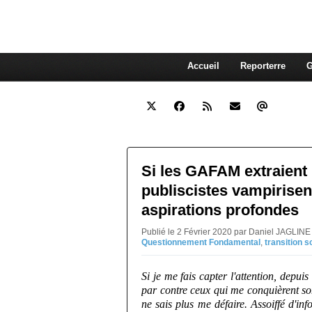
interdépendante des autres. Et
superflue de nos consommations
Accueil
Reporterre
G
Si les GAFAM extraient l
publiscistes vampirisen
aspirations profondes
Publié le 2 Février 2020 par Daniel JAGLINE
Questionnement Fondamental
,
transition s
Si je me fais capter l'attention, depuis
par contre ceux qui me conquièrent sont
ne sais plus me défaire. Assoiffé d'in