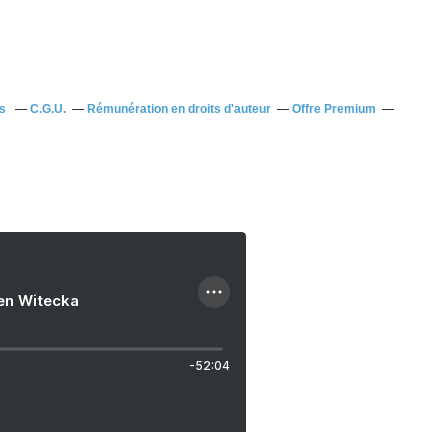
us
C.G.U.
Rémunération en droits d'auteur
Offre Premium
ien Witecka
-52:04