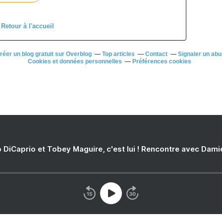
Retour à l'accueil
réer un blog gratuit sur Overblog
Top articles
Contact
Signaler un ab
Cookies et données personnelles
Préférences cookies
 DiCaprio et Tobey Maguire, c'est lui ! Rencontre avec Dam