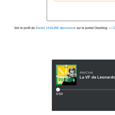
Voir le profil de
Daniel JAGLINE djexreveur
sur le portail Overblog
C
AlloCiné
La VF de Leonardo
0:00