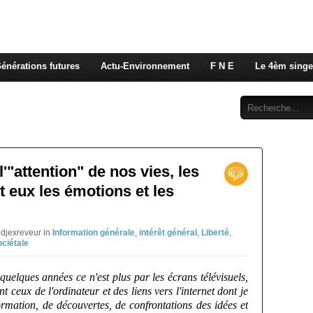
 rappelons nous, la seule énergie qui n'émet pas de GES e
 c'est de l'énergie vitale que nous volons à nos enfants
énérations futures
Actu-Environnement
F N E
Le 4èm singe
Abonnement
Contact
'"attention" de nos vies, les
t eux les émotions et les
 djexreveur in
Information générale
,
intérêt général
,
Liberté
,
ociétale
 quelques années ce n'est plus par les écrans télévisuels,
 ceux de l'ordinateur et des liens vers l'internet dont je
formation, de découvertes, de confrontations des idées et