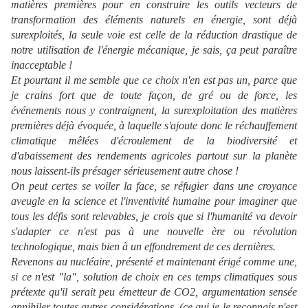
matières premières pour en construire les outils vecteurs de
transformation des éléments naturels en énergie, sont déjà
surexploités, la seule voie est celle de la réduction drastique de
notre utilisation de l'énergie mécanique, je sais, ça peut paraître
inacceptable !
Et pourtant il me semble que ce choix n'en est pas un, parce que
je crains fort que de toute façon, de gré ou de force, les
événements nous y contraignent, la surexploitation des matières
premières déjà évoquée, à laquelle s'ajoute donc le réchauffement
climatique mêlées d'écroulement de la biodiversité et
d'abaissement des rendements agricoles partout sur la planète
nous laissent-ils présager sérieusement autre chose !
On peut certes se voiler la face, se réfugier dans une croyance
aveugle en la science et l'inventivité humaine pour imaginer que
tous les défis sont relevables, je crois que si l'humanité va devoir
s'adapter ce n'est pas à une nouvelle ère ou révolution
technologique, mais bien à un effondrement de ces dernières.
Revenons au nucléaire, présenté et maintenant érigé comme une,
si ce n'est "la", solution de choix en ces temps climatiques sous
prétexte qu'il serait peu émetteur de CO2, argumentation sensée
annihiler toutes autres considérations, (ce qui je le reconnais n'est