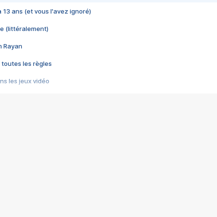
 a 13 ans (et vous l'avez ignoré)
e (littéralement)
im Rayan
 toutes les règles
s les jeux vidéo
us choquant de Rockstar ? - Le scandale BULLY
e plus moche de Steam
du RÊVE tourne au CAUCHEMAR
pendant 8 heures
it… à tort
umiliés par un jeu vidéo
ire - Final Fantasy 8