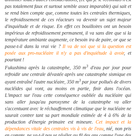
pas totalement faux et surtout semble assez imparable) qui sait et
se rend bien compte que, comme toutes les centrales thermiques,
le refroidissement de ces réacteurs va devenir un sujet majeur
d'inquiétude et de risque. En effet ces bouilloires ont un besoin
impérieux de refroidissement permanent, il va sans dire que si la
température ambiante augmente, ce besoin ira de paire, or que se
passe-t-il dans la vrai vie ?
Il va de soi que si la question est
posée aux pro-nucléaire il n'y a pas d'inquiétude à avoir
, et
pourtant !
3
Fukushima après la catastrophe, 350 m
d'eau par jour pour
refroidir une centrale dévastée après une catastrophe sismique en
3
ayant entraîné l'autre nucléaire, 350 m
par jour pollués de divers
nucléides qui vont, au moins en partie, finir dans l'océan.
L'impact sur l'eau cette conséquence oubliée du nucléaire qui
sans aller jusqu'au paroxysme de la catastrophe va aller
s'accentuant avec le réchauffement climatique que le nucléaire ne
saurait contrer tant sa part mondiale estimée de 4 à 6% de la
production d'énergie primaire est mineure.
Cet impact et la
dépendances vitale des centrales vis à vis de l'eau
, nié, non pris
en compte, ne va-t-il pas se révéler au fil des ans comme l'une des