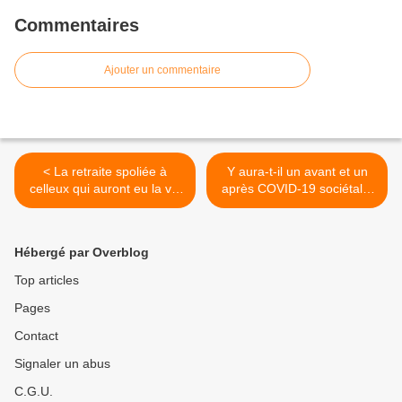
Commentaires
Ajouter un commentaire
< La retraite spoliée à
Y aura-t-il un avant et un
celleux qui auront eu la vie
après COVID-19 sociétal ?
et les conditions les plus
Ou les bouleversements du
pénibles ! L'économie par
coronavirus ne sont-ils que
l'hécatombe ou perdre sa
passagers ? >
Hébergé par Overblog
vie à la gagner, vive le
travail !
Top articles
Pages
Contact
Signaler un abus
C.G.U.