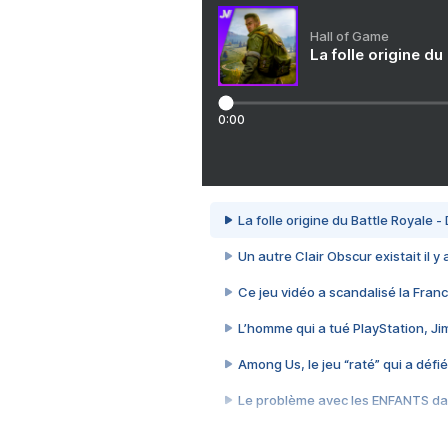
Hall of Game
La folle origine du
0:00
La folle origine du Battle Royale -
Un autre Clair Obscur existait il y
Ce jeu vidéo a scandalisé la Franc
L’homme qui a tué PlayStation, J
Among Us, le jeu “raté” qui a défié
Le problème avec les ENFANTS dan
Et si GTA n'était pas le jeu le pl