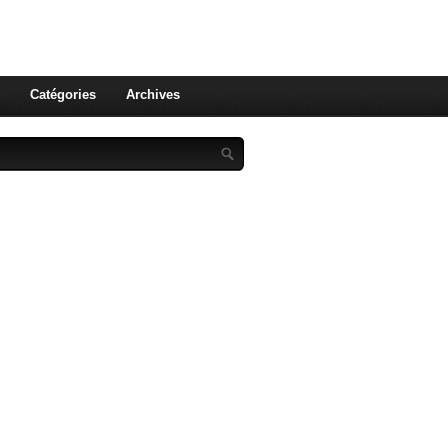
st celle qu'on utilise pas ! Le
 et aux leurs !
Catégories
Archives