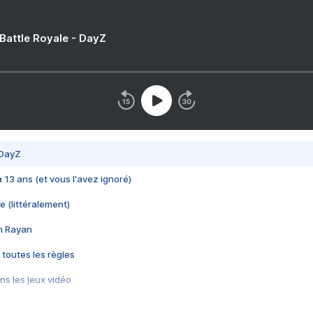
 Battle Royale - DayZ
 DayZ
 a 13 ans (et vous l'avez ignoré)
e (littéralement)
im Rayan
 toutes les règles
s les jeux vidéo
us choquant de Rockstar ? - Le scandale BULLY