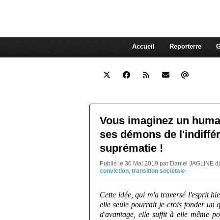
interdépendante des autres. Et
superflue de nos consommations
Accueil
Reporterre
G
Vous imaginez un humai
ses démons de l'indiffér
suprématie !
Publié le 30 Mai 2019 par Daniel JAGLINE d
conviction
,
transition sociétale
Cette idée, qui m'a traversé l'esprit hi
elle seule pourrait je crois fonder un 
d'avantage, elle suffit à elle même pou