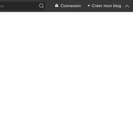
Connexion
+
Créer mon blog
ra !
 qui en émane pourrait ne pas
, pacifiste, je n'entrevois
 notre écosystème nourricier
ale, humaine car toute vie est