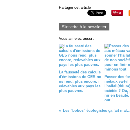
Partager cet article
S'inscrire à la newsletter
Vous aimerez aussi :
La fausseté des calculs
d'émissions de GES no
Passer des fo
us rend, plus encore, r
métaux va-t-il
edevables aux pays les
l'hallali(thium
plus pauvres.
ociétés ? Ou, 
nir en beauté,
out !
Les "bobos" écologistes ça fait mal à la planète ou quand on perd le lien avec ses id