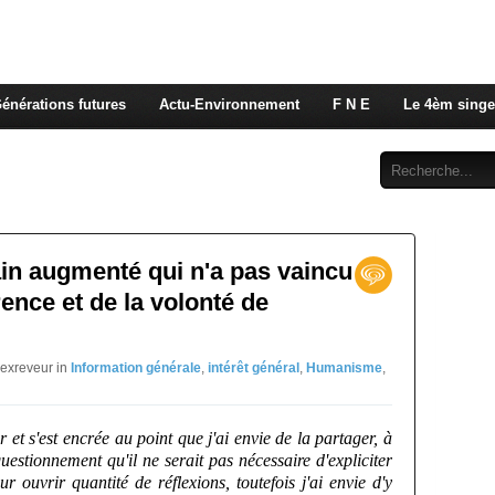
 rappelons nous, la seule énergie qui n'émet pas de GES e
 c'est de l'énergie vitale que nous volons à nos enfants
énérations futures
Actu-Environnement
F N E
Le 4èm singe
Abonnement
Contact
n augmenté qui n'a pas vaincu
ence et de la volonté de
jexreveur in
Information générale
,
intérêt général
,
Humanisme
,
er et s'est encrée au point que j'ai envie de la partager, à
questionnement qu'il ne serait pas nécessaire d'expliciter
r ouvrir quantité de réflexions, toutefois j'ai envie d'y