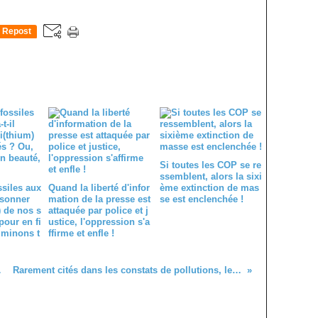
Repost
0
Si toutes les COP se re
ssemblent, alors la sixi
ssiles aux
Quand la liberté d'infor
ème extinction de mas
 sonner
mation de la presse est
se est enclenchée !
) de nos s
attaquée par police et j
pour en fi
ustice, l'oppression s'a
 minons t
ffirme et enfle !
ées en vol !
Rarement cités dans les constats de pollutions, les résidus médicamenteux. Quid de leurs effets sanitaires et environnementaux ?