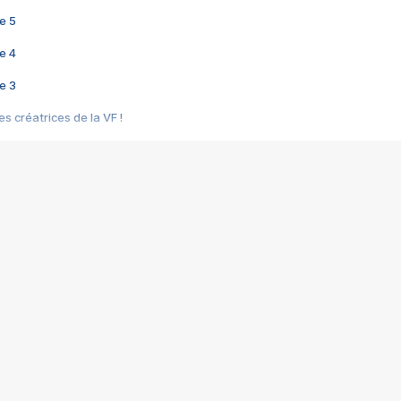
e 5
e 4
e 3
s créatrices de la VF !
e 2
e 1
e Mektoub My Love arrive enfin ! Rencontre avec Shaïn Boumedine et Sal
i : après Toni en famille
elle réalise le bouleversant Dites lui que je l'aime
ais ! Rencontre autour de Vie privée de Rebecca Zlotowski
 de Marguerite, Grave... Rencontre avec Ella Rumpf
 Les Rêveurs, un film intime sur la santé mentale