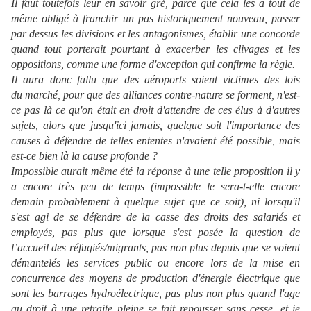
Il faut toutefois leur en savoir gré, parce que cela les a tout de
même obligé à franchir un pas historiquement nouveau, passer
par dessus les divisions et les antagonismes, établir une concorde
quand tout porterait pourtant à exacerber les clivages et les
oppositions, comme une forme d'exception qui confirme la règle.
Il aura donc fallu que des aéroports soient victimes des lois
du marché, pour que des alliances contre-nature se forment, n'est-
ce pas là ce qu'on était en droit d'attendre de ces élus à d'autres
sujets, alors que jusqu'ici jamais, quelque soit l'importance des
causes à défendre de telles ententes n'avaient été possible, mais
est-ce bien là la cause profonde ?
Impossible aurait même été la réponse à une telle proposition il y
a encore très peu de temps (impossible le sera-t-elle encore
demain probablement à quelque sujet que ce soit), ni lorsqu'il
s'est agi de se défendre de la casse des droits des salariés et
employés, pas plus que lorsque s'est posée la question de
l’accueil des réfugiés/migrants, pas non plus depuis que se voient
démantelés les services public ou encore lors de la mise en
concurrence des moyens de production d'énergie électrique que
sont les barrages hydroélectrique, pas plus non plus quand l'age
au droit à une retraite pleine se fait repousser sans cesse, et je