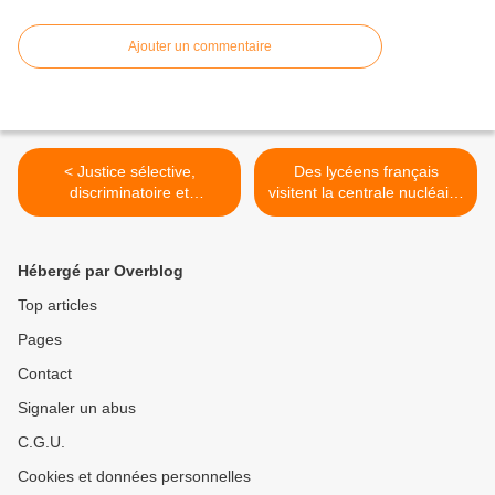
Ajouter un commentaire
< Justice sélective,
Des lycéens français
discriminatoire et
visitent la centrale nucléaire
inégalitaire à deux vitesses,
de Fukushima Daiichi >
l'insupportable dégradation
de l'indépendance au
Hébergé par Overblog
pouvoir.
Top articles
Pages
Contact
Signaler un abus
C.G.U.
Cookies et données personnelles