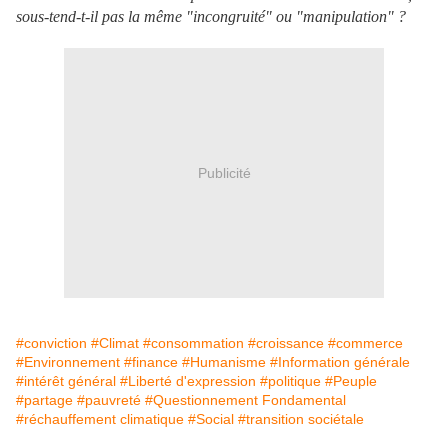
sous-tend-t-il pas la même "incongruité" ou "manipulation" ?
Publicité
#conviction
#Climat
#consommation
#croissance
#commerce
#Environnement
#finance
#Humanisme
#Information générale
#intérêt général
#Liberté d'expression
#politique
#Peuple
#partage
#pauvreté
#Questionnement Fondamental
#réchauffement climatique
#Social
#transition sociétale