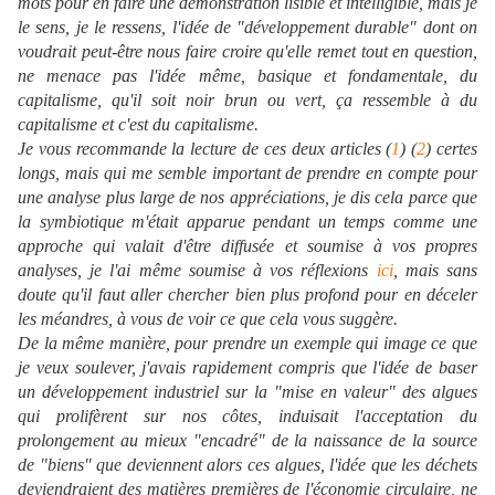
mots pour en faire une démonstration lisible et intelligible, mais je
le sens, je le ressens, l'idée de "développement durable" dont on
voudrait peut-être nous faire croire qu'elle remet tout en question,
ne menace pas l'idée même, basique et fondamentale, du
capitalisme, qu'il soit noir brun ou vert, ça ressemble à du
capitalisme et c'est du capitalisme.
Je vous recommande la lecture de ces deux articles (
1
) (
2
) certes
longs, mais qui me semble important de prendre en compte pour
une analyse plus large de nos appréciations, je dis cela parce que
la symbiotique m'était apparue pendant un temps comme une
approche qui valait d'être diffusée et soumise à vos propres
analyses, je l'ai même soumise à vos réflexions
ici
, mais sans
doute qu'il faut aller chercher bien plus profond pour en déceler
les méandres, à vous de voir ce que cela vous suggère.
De la même manière, pour prendre un exemple qui image ce que
je veux soulever, j'avais rapidement compris que l'idée de baser
un développement industriel sur la "mise en valeur" des algues
qui prolifèrent sur nos côtes, induisait l'acceptation du
prolongement au mieux "encadré" de la naissance de la source
de "biens" que deviennent alors ces algues, l'idée que les déchets
deviendraient des matières premières de l'économie circulaire, ne