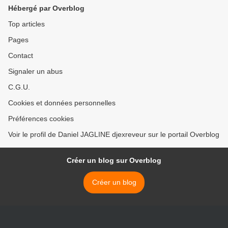
pas être à la place d'un
traiter ! Y'a pas comme un
Hébergé par Overblog
handicapé.
défaut ? >
Top articles
Pages
Contact
Signaler un abus
C.G.U.
Cookies et données personnelles
Préférences cookies
Voir le profil de Daniel JAGLINE djexreveur sur le portail Overblog
Créer un blog sur Overblog
Créer un blog