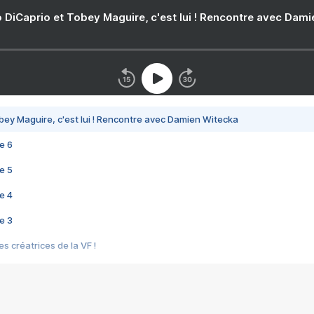
 DiCaprio et Tobey Maguire, c'est lui ! Rencontre avec Dam
bey Maguire, c'est lui ! Rencontre avec Damien Witecka
e 6
e 5
e 4
e 3
s créatrices de la VF !
e 2
e 1