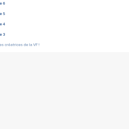
e 6
e 5
e 4
e 3
s créatrices de la VF !
e 2
e 1
e Mektoub My Love arrive enfin ! Rencontre avec Shaïn Boumedine et Sal
i : après Toni en famille
elle réalise le bouleversant Dites lui que je l'aime
ais ! Rencontre autour de Vie privée de Rebecca Zlotowski
 de Marguerite, Grave... Rencontre avec Ella Rumpf
 Les Rêveurs, un film intime sur la santé mentale