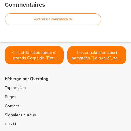
Commentaires
Ajouter un commentaire
< Haut-fonctionnaires et
Les populations aussi
grands Corps de l'État,
nommées "Le public", sans
quand la noblesse
pouvoir, réduitent à la
privatisée remplace la
concertation peuvent-elles
noblesse d'État ou le
orienter les pouvoirs public
Hébergé par Overblog
peuple victime d'une autre
? Y-a-t-il vraiment débat ? >
oligarchie.
Top articles
Pages
Contact
Signaler un abus
C.G.U.