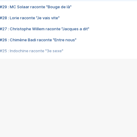
#29 : MC Solaar raconte "Bouge de là"
28 : Lorie raconte "Je vais vite"
#27 : Christophe Willem raconte "Jacques a dit"
#26 : Chimène Badi raconte "Entre nous"
#25 : Indochine raconte "3e sexe"
#24 : Zaho raconte "C'est chelou"
#23 : Patrick Bruel raconte "Au café des délices"
#22 : Kyo raconte "Le chemin"
#21 : Nolwenn Leroy raconte "Cassé"
#20 : Patrick Hernandez raconte "Born to be alive"
#19 : Lorie raconte "Près de moi"
#18 : Michael Jones raconte "A nos actes manqués" (avec Jean-Jacque