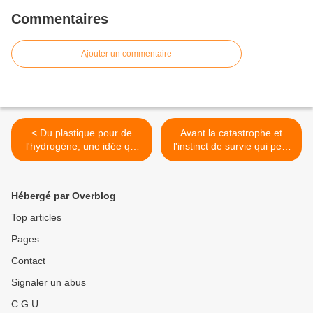
Commentaires
Ajouter un commentaire
< Du plastique pour de
Avant la catastrophe et
l'hydrogène, une idée qui
l'instinct de survie qui peut
sous-tend au moins un
déclencher des actions
achoppement.
fondamentales, il y a le déni
pour s'aveugler, première
Hébergé par Overblog
étape du deuil du climat. >
Top articles
Pages
Contact
Signaler un abus
C.G.U.