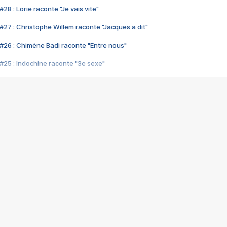
28 : Lorie raconte "Je vais vite"
#27 : Christophe Willem raconte "Jacques a dit"
#26 : Chimène Badi raconte "Entre nous"
#25 : Indochine raconte "3e sexe"
#24 : Zaho raconte "C'est chelou"
#23 : Patrick Bruel raconte "Au café des délices"
#22 : Kyo raconte "Le chemin"
#21 : Nolwenn Leroy raconte "Cassé"
#20 : Patrick Hernandez raconte "Born to be alive"
#19 : Lorie raconte "Près de moi"
#18 : Michael Jones raconte "A nos actes manqués" (avec Jean-Jacque
#17 : Khaled raconte "Aïcha"