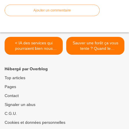
Ajouter un commentaire
< IA des services qui
Sauver une forêt ça vous
pourraient bien nous
tente ? Quand le
desservir ou nous asservir
financement participatif
selon qui s'en sert !
prend des allures de
recours ultime sans
Hébergé par Overblog
garantie de succès. >
Top articles
Pages
Contact
Signaler un abus
C.G.U.
Cookies et données personnelles