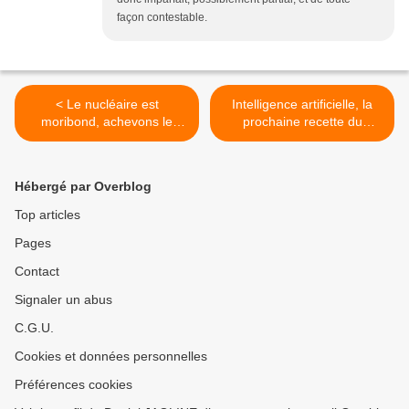
façon contestable.
< Le nucléaire est
Intelligence artificielle, la
moribond, achevons le
prochaine recette du
avant qu'il ne provoque
système productiviste pour
d'autres catastrophes. RDV
la "croissance", vos emplois
à St Lo pour stopper l'EPR
Ils s'adapterons, ou pas! >
Hébergé par Overblog
et son monde.
Top articles
Pages
Contact
Signaler un abus
C.G.U.
Cookies et données personnelles
Préférences cookies