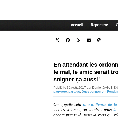
interdépendante des autres. Et
superflue de nos consommations
Accueil
Reporterre
G
En attendant les ordonn
le mal, le smic serait tr
soigner ça aussi!
Publié le 31 Août 2017 par Daniel JAGLINE d
pauvreté
,
partage
,
Questionnement Fonda
On appelle cela
une antienne de la 
vieilles volontés, on voudrait nous
la
encore jusque là, mais la voila qui r