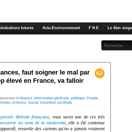
 rappelons nous, la seule énergie qui n'émet pas de GES e
 c'est de l'énergie vitale que nous volons à nos enfants
énérations futures
Actu-Environnement
F N E
Le 4èm singe
Abonnement
Contact
ances, faut soigner le mal par
op élevé en France, va falloir
jexreveur in
finance
,
Information générale
,
politique
,
Peuple
,
mental
,
richesse
,
Social
,
transition sociétale
pensée libérale française
, vous savez une de ces très
 resservir au nom de la modernité
, elle a été contenue
éapparaît, ressortie des cartons qu'on a jamais vraiment