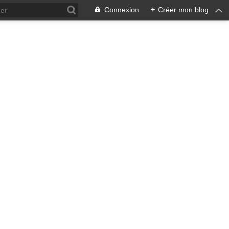
Connexion
+
Créer mon blog
ra !
 qui en émane pourrait ne pas
, pacifiste, je n'entrevois
 notre écosystème nourricier
ale, humaine car toute vie est