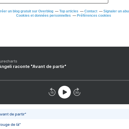
réer un blog gratuit sur Overblog
Top articles
Contact
Signaler un ab
Cookies et données personnelles
Préférences cookies
Purecharts
ngeli raconte "Avant de partir"
vant de partir"
Bouge de là"