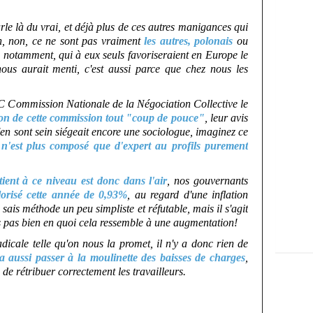
rle là du vrai, et déjà plus de ces autres manigances qui
n, non, ce ne sont pas vraiment
les autres, polonais
ou
t, notamment, qui à eux seuls favoriseraient en Europe le
ous aurait menti, c'est aussi parce que chez nous les
 Commission Nationale de la Négociation Collective le
tion de cette commission tout "coup de pouce"
, leur avis
'en sont sein siégeait encore une sociologue, imaginez ce
l n'est plus composé que d'expert au profils purement
ient à ce niveau est donc dans l'air
, nos gouvernants
alorisé cette année de 0,93%
, au regard d'une inflation
e sais méthode un peu simpliste et réfutable, mais il s'agit
s pas bien en quoi cela ressemble à une augmentation!
adicale telle qu'on nous la promet, il n'y a donc rien de
a aussi passer à la moulinette des baisses de charges
,
de rétribuer correctement les travailleurs.