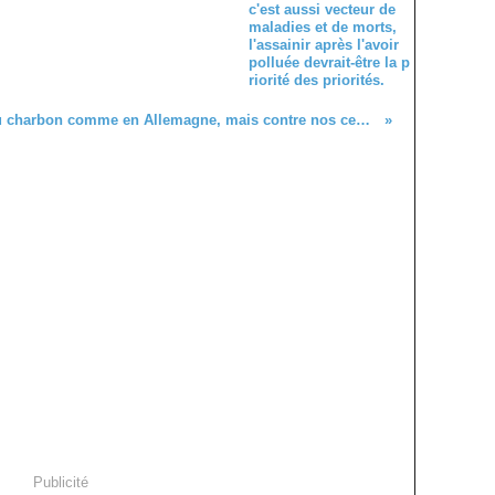
c'est aussi vecteur de
maladies et de morts,
l'assainir après l'avoir
polluée devrait-être la p
riorité des priorités.
Et si on allait au charbon comme en Allemagne, mais contre nos centrales nucléaires! CO2/Nucléides même combat contre des dangers mortels?
Publicité