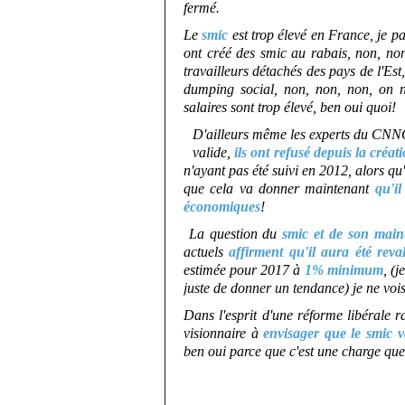
fermé.
Le
smic
est trop élevé en France, je pa
ont créé des smic au rabais, non, no
travailleurs détachés des pays de l'Es
dumping social, non, non, non, on n
salaires sont trop élevé, ben oui quoi!
D'ailleurs même les experts du CNNC
valide,
ils ont refusé depuis la créa
n'ayant pas été suivi en 2012, alors qu
que cela va donner maintenant
qu'i
économiques
!
La question du
smic et de son maint
actuels
affirment qu'il aura été rev
estimée pour 2017 à
1% minimum
, (j
juste de donner un tendance) je ne voi
Dans l'esprit d'une réforme libérale r
visionnaire à
envisager que le smic v
ben oui parce que c'est une charge que 