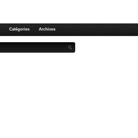
st celle qu'on utilise pas ! Le
 et aux leurs !
Catégories
Archives