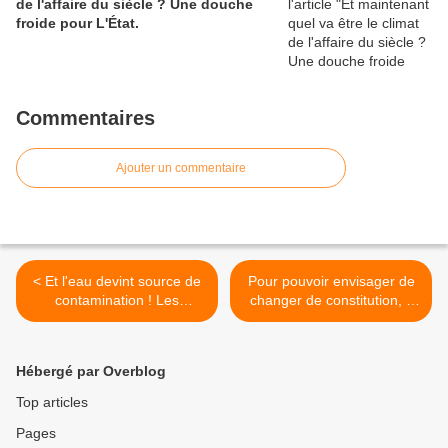
de l'affaire du siècle ? Une douche
froide pour L'État.
Commentaires
Ajouter un commentaire
< Et l'eau devint source de
Pour pouvoir envisager de
contamination ! Les
changer de constitution, il
pollueurs pollués en retour,
faudrait déjà respecter et
altération d'un monde qui
appliquer celle qui fonde
s'empoisonne.
notre république ! >
Hébergé par Overblog
Top articles
Pages