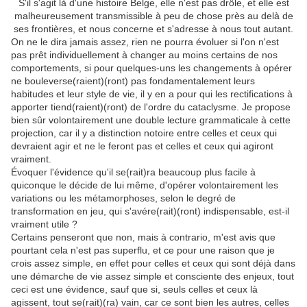
S'il s'agit là d'une histoire Belge, elle n'est pas drôle, et elle est
malheureusement transmissible à peu de chose près au delà de
ses frontières, et nous concerne et s'adresse à nous tout autant.
On ne le dira jamais assez, rien ne pourra évoluer si l'on n'est
pas prêt individuellement à changer au moins certains de nos
comportements, si pour quelques-uns les changements à opérer
ne bouleverse(raient)(ront) pas fondamentalement leurs
habitudes et leur style de vie, il y en a pour qui les rectifications à
apporter tiend(raient)(ront) de l'ordre du cataclysme. Je propose
bien sûr volontairement une double lecture grammaticale à cette
projection, car il y a distinction notoire entre celles et ceux qui
devraient agir et ne le feront pas et celles et ceux qui agiront
vraiment.
Évoquer l'évidence qu'il se(rait)ra beaucoup plus facile à
quiconque le décide de lui même, d'opérer volontairement les
variations ou les métamorphoses, selon le degré de
transformation en jeu, qui s'avére(rait)(ront) indispensable, est-il
vraiment utile ?
Certains penseront que non, mais à contrario, m'est avis que
pourtant cela n'est pas superflu, et ce pour une raison que je
crois assez simple, en effet pour celles et ceux qui sont déjà dans
une démarche de vie assez simple et consciente des enjeux, tout
ceci est une évidence, sauf que si, seuls celles et ceux là
agissent, tout se(rait)(ra) vain, car ce sont bien les autres, celles