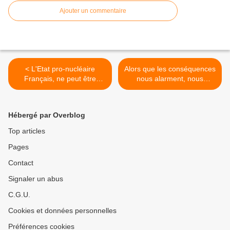
Ajouter un commentaire
< L'Etat pro-nucléaire
Alors que les conséquences
Français, ne peut être
nous alarment, nous
remis en cause que par un
rechignons pourtant de
front anti-nucléaire uni et
nous attaquer aux causes !
déterminé, il n'y a pas de
>
Hébergé par Overblog
meilleur moment que
maintenant.
Top articles
Pages
Contact
Signaler un abus
C.G.U.
Cookies et données personnelles
Préférences cookies