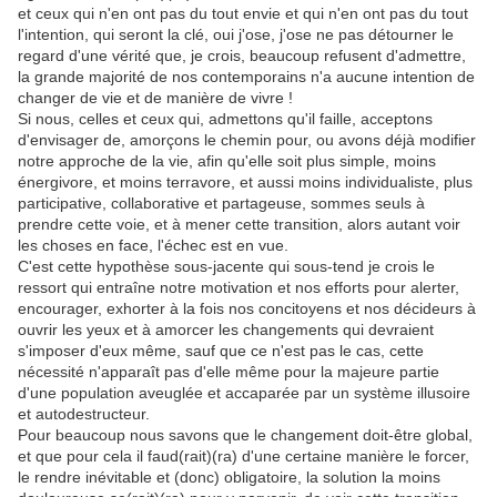
et ceux qui n'en ont pas du tout envie et qui n'en ont pas du tout
l'intention, qui seront la clé, oui j'ose, j'ose ne pas détourner le
regard d'une vérité que, je crois, beaucoup refusent d'admettre,
la grande majorité de nos contemporains n'a aucune intention de
changer de vie et de manière de vivre !
Si nous, celles et ceux qui, admettons qu'il faille, acceptons
d'envisager de, amorçons le chemin pour, ou avons déjà modifier
notre approche de la vie, afin qu'elle soit plus simple, moins
énergivore, et moins terravore, et aussi moins individualiste, plus
participative, collaborative et partageuse, sommes seuls à
prendre cette voie, et à mener cette transition, alors autant voir
les choses en face, l'échec est en vue.
C'est cette hypothèse sous-jacente qui sous-tend je crois le
ressort qui entraîne notre motivation et nos efforts pour alerter,
encourager, exhorter à la fois nos concitoyens et nos décideurs à
ouvrir les yeux et à amorcer les changements qui devraient
s'imposer d'eux même, sauf que ce n'est pas le cas, cette
nécessité n'apparaît pas d'elle même pour la majeure partie
d'une population aveuglée et accaparée par un système illusoire
et autodestructeur.
Pour beaucoup nous savons que le changement doit-être global,
et que pour cela il faud(rait)(ra) d'une certaine manière le forcer,
le rendre inévitable et (donc) obligatoire, la solution la moins