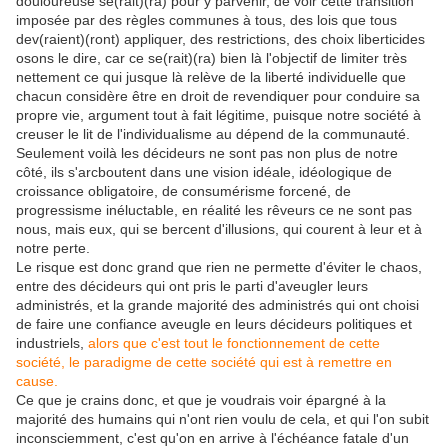
douloureuse se(rait)(ra) pour y parvenir, de voir cette transition
imposée par des règles communes à tous, des lois que tous
dev(raient)(ront) appliquer, des restrictions, des choix liberticides
osons le dire, car ce se(rait)(ra) bien là l'objectif de limiter très
nettement ce qui jusque là relève de la liberté individuelle que
chacun considère être en droit de revendiquer pour conduire sa
propre vie, argument tout à fait légitime, puisque notre société à
creuser le lit de l'individualisme au dépend de la communauté.
Seulement voilà les décideurs ne sont pas non plus de notre
côté, ils s'arcboutent dans une vision idéale, idéologique de
croissance obligatoire, de consumérisme forcené, de
progressisme inéluctable, en réalité les rêveurs ce ne sont pas
nous, mais eux, qui se bercent d'illusions, qui courent à leur et à
notre perte.
Le risque est donc grand que rien ne permette d'éviter le chaos,
entre des décideurs qui ont pris le parti d'aveugler leurs
administrés, et la grande majorité des administrés qui ont choisi
de faire une confiance aveugle en leurs décideurs politiques et
industriels,
alors que c'est tout le fonctionnement de cette
société, le paradigme de cette société qui est à remettre en
cause.
Ce que je crains donc, et que je voudrais voir épargné à la
majorité des humains qui n'ont rien voulu de cela, et qui l'on subit
inconsciemment, c'est qu'on en arrive à l'échéance fatale d'un