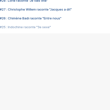
28 : Lorie raconte "Je vais vite"
#27 : Christophe Willem raconte "Jacques a dit"
#26 : Chimène Badi raconte "Entre nous"
#25 : Indochine raconte "3e sexe"
#24 : Zaho raconte "C'est chelou"
#23 : Patrick Bruel raconte "Au café des délices"
#22 : Kyo raconte "Le chemin"
#21 : Nolwenn Leroy raconte "Cassé"
#20 : Patrick Hernandez raconte "Born to be alive"
#19 : Lorie raconte "Près de moi"
#18 : Michael Jones raconte "A nos actes manqués" (avec Jean-Jacque
#17 : Khaled raconte "Aïcha"
#16 : Corneille raconte "Parce qu'on vient de loin"