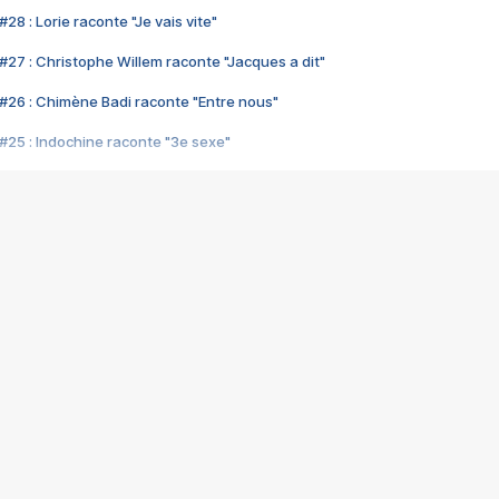
28 : Lorie raconte "Je vais vite"
#27 : Christophe Willem raconte "Jacques a dit"
#26 : Chimène Badi raconte "Entre nous"
#25 : Indochine raconte "3e sexe"
#24 : Zaho raconte "C'est chelou"
#23 : Patrick Bruel raconte "Au café des délices"
#22 : Kyo raconte "Le chemin"
#21 : Nolwenn Leroy raconte "Cassé"
#20 : Patrick Hernandez raconte "Born to be alive"
#19 : Lorie raconte "Près de moi"
#18 : Michael Jones raconte "A nos actes manqués" (avec Jean-Jacque
#17 : Khaled raconte "Aïcha"