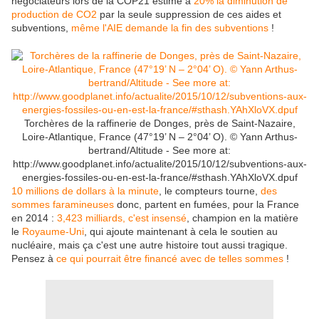
négociateurs lors de la COP21 estime à
20% la diminution de
production de CO2
par la seule suppression de ces aides et
subventions,
même l'AIE demande la fin des subventions
!
Torchères de la raffinerie de Donges, près de Saint-Nazaire,
Loire-Atlantique, France (47°19’ N – 2°04’ O). © Yann Arthus-
bertrand/Altitude - See more at:
http://www.goodplanet.info/actualite/2015/10/12/subventions-aux-
energies-fossiles-ou-en-est-la-france/#sthash.YAhXloVX.dpuf
10 millions de dollars à la minute
, le compteurs tourne,
des
sommes faramineuses
donc, partent en fumées, pour la France
en 2014 :
3,423 milliards, c'est insensé
, champion en la matière
le
Royaume-Uni
, qui ajoute maintenant à cela le soutien au
nucléaire, mais ça c'est une autre histoire tout aussi tragique.
Pensez à
ce qui pourrait être financé avec de telles sommes
!