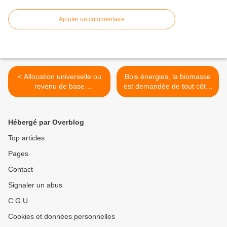
Ajouter un commentaire
< Allocation universelle ou
Bois énergies, la biomasse
revenu de base
est demandée de tout côté,
inconditionnel, et s'il arrivait
y'en aura pas pour tout le
enfin ? Enfin, et s'il arrivait ?
monde ! >
Hébergé par Overblog
Top articles
Pages
Contact
Signaler un abus
C.G.U.
Cookies et données personnelles