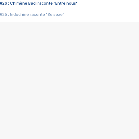
#26 : Chimène Badi raconte "Entre nous"
#25 : Indochine raconte "3e sexe"
#24 : Zaho raconte "C'est chelou"
#23 : Patrick Bruel raconte "Au café des délices"
#22 : Kyo raconte "Le chemin"
#21 : Nolwenn Leroy raconte "Cassé"
#20 : Patrick Hernandez raconte "Born to be alive"
#19 : Lorie raconte "Près de moi"
#18 : Michael Jones raconte "A nos actes manqués" (avec Jean-Jacque
#17 : Khaled raconte "Aïcha"
#16 : Corneille raconte "Parce qu'on vient de loin"
#15 : Indochine raconte "L'aventurier"
14 : Lorie raconte "Sur un air latino"