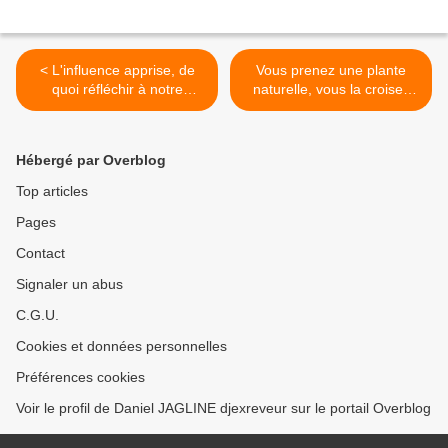
< L'influence apprise, de
Vous prenez une plante
quoi réfléchir à notre
naturelle, vous la croisez
environnement !
avec une autre toute aussi
naturelle, vous déposez un
brevet et jackpot ! >
Hébergé par Overblog
Top articles
Pages
Contact
Signaler un abus
C.G.U.
Cookies et données personnelles
Préférences cookies
Voir le profil de Daniel JAGLINE djexreveur sur le portail Overblog