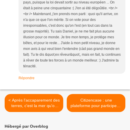
pays, puisque la loi devait sortir au niveau européen ... On
était à peine une cinquantaine :( J'en ai été dégoûtée. <br />
<br /> Maintenant, j'en prends mon parti : quoi qu'il arrive, on
n'a que ce que l'on mérite. Si on vote pour des
irresponsables, c'est donc qu'on l'est (en tout cas dans la
grosse majorité). Tu sais Daniel, je ne me fait plus aucune
illusion pour ce monde. Je tire mon temps, je protège mes
bêtes, et pour le reste... J'aide à mon petit niveau, je donne
mon avis à qui veut bien l'entendre (càd pas grand monde en
fait). Tu te dis &quot;ex rêveur&quot;, mais en fait, tu continues
à rêver de toute tes forces à un monde meilleur. :) J'admire ta
ténacité.
Répondre
< Après l'accaparement des
Citizencase : une
terres, c'est la mer qu'on
plateforme pour participer à
s'approprie, par
nous défendre, et à
privatisation de ses
défendre notre
ressources halieutiques, et
environnement, initiative
Hébergé par Overblog
au nom de la conservation.
intéressante. >