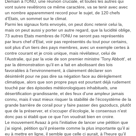
Demain à l'ONU, une réunion cruciale, et toutes les autres qui
vont suivre revêtirons ce même caractère, va se tenir avec avec
un nombre apparemment record pour le sujet, de 120 chefs
d'Etats, un sommet sur le climat.
Parmi les signaux forts envoyés, on peut donc retenir celui la,
mais on peut aussi y porter un autre regard, que la lucidité oblige,
73 autres Etats membres de l'ONU ne seront pas représentés
par leurs chef d'Etat, voir pas représentés du tout pour certains,
soit plus d'un tiers des pays membres, avec un exemple certes à
contre courant et je crois unique, mais révélateur, celui de
l'Australie, qui par la voie de son premier ministre 'Tony Abbott', et
par la démonstration qu'il en a fait en abolissant des lois
favorables à l'environnement, à clairement déclarer son
désintérêt pour ne pas dire sa négation face au dérèglement
climatique, alors que son propre pays est pourtant déjà rudement
touché par des épisodes météorologiques inhabituels, une
désertification grandissante, et des feux d'une ampleur jamais
connu, mais il vaut mieux risquer la stabilité de l'écosystème de la
grande barrière de corail pour y faire passer des gazoducs, plutôt
que de la préserver, et s'occuper d'écologie, le consensus n'est
donc pas si établi que ce que l'on voudrait bien en croire.
Le mouvement Avaaz à pris l'initiative de lancer une pétition que
j'ai signé, pétition qu'il présente comme la plus importante qu'il ai
eu à mettre en ligne, il semble que celle ci aurait, à l'heure qu'il