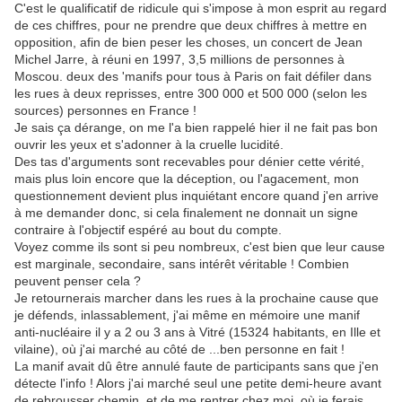
C'est le qualificatif de ridicule qui s'impose à mon esprit au regard
de ces chiffres, pour ne prendre que deux chiffres à mettre en
opposition, afin de bien peser les choses, un concert de Jean
Michel Jarre, à réuni en 1997, 3,5 millions de personnes à
Moscou. deux des 'manifs pour tous à Paris on fait défiler dans
les rues à deux reprisses, entre 300 000 et 500 000 (selon les
sources) personnes en France !
Je sais ça dérange, on me l'a bien rappelé hier il ne fait pas bon
ouvrir les yeux et s'adonner à la cruelle lucidité.
Des tas d'arguments sont recevables pour dénier cette vérité,
mais plus loin encore que la déception, ou l'agacement, mon
questionnement devient plus inquiétant encore quand j'en arrive
à me demander donc, si cela finalement ne donnait un signe
contraire à l'objectif espéré au bout du compte.
Voyez comme ils sont si peu nombreux, c'est bien que leur cause
est marginale, secondaire, sans intérêt véritable ! Combien
peuvent penser cela ?
Je retournerais marcher dans les rues à la prochaine cause que
je défends, inlassablement, j'ai même en mémoire une manif
anti-nucléaire il y a 2 ou 3 ans à Vitré (15324 habitants, en Ille et
vilaine), où j'ai marché au côté de ...ben personne en fait !
La manif avait dû être annulé faute de participants sans que j'en
détecte l'info ! Alors j'ai marché seul une petite demi-heure avant
de rebrousser chemin, et de me rentrer chez moi, où je ferais