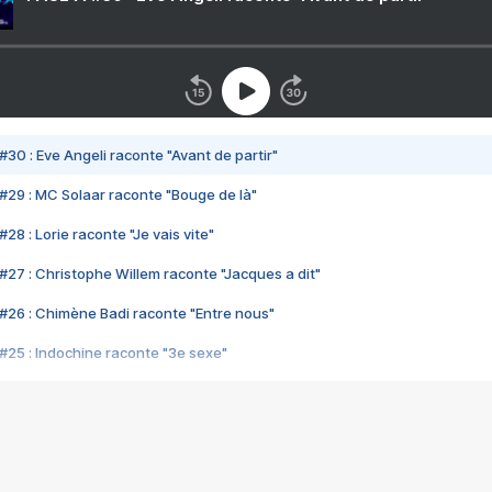
#30 : Eve Angeli raconte "Avant de partir"
#29 : MC Solaar raconte "Bouge de là"
28 : Lorie raconte "Je vais vite"
#27 : Christophe Willem raconte "Jacques a dit"
#26 : Chimène Badi raconte "Entre nous"
#25 : Indochine raconte "3e sexe"
#24 : Zaho raconte "C'est chelou"
#23 : Patrick Bruel raconte "Au café des délices"
#22 : Kyo raconte "Le chemin"