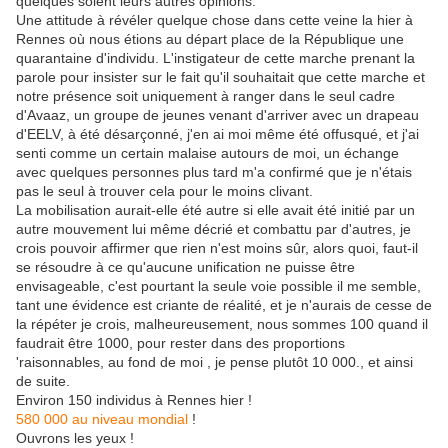
quelques soient leurs autres opinions.
Une attitude à révéler quelque chose dans cette veine la hier à
Rennes où nous étions au départ place de la République une
quarantaine d'individu. L'instigateur de cette marche prenant la
parole pour insister sur le fait qu'il souhaitait que cette marche et
notre présence soit uniquement à ranger dans le seul cadre
d'Avaaz, un groupe de jeunes venant d'arriver avec un drapeau
d'EELV, à été désarçonné, j'en ai moi même été offusqué, et j'ai
senti comme un certain malaise autours de moi, un échange
avec quelques personnes plus tard m'a confirmé que je n'étais
pas le seul à trouver cela pour le moins clivant.
La mobilisation aurait-elle été autre si elle avait été initié par un
autre mouvement lui même décrié et combattu par d'autres, je
crois pouvoir affirmer que rien n'est moins sûr, alors quoi, faut-il
se résoudre à ce qu'aucune unification ne puisse être
envisageable, c'est pourtant la seule voie possible il me semble,
tant une évidence est criante de réalité, et je n'aurais de cesse de
la répéter je crois, malheureusement, nous sommes 100 quand il
faudrait être 1000, pour rester dans des proportions
'raisonnables, au fond de moi , je pense plutôt 10 000., et ainsi
de suite.
Environ 150 individus à Rennes hier !
580 000 au niveau mondial
!
Ouvrons les yeux !