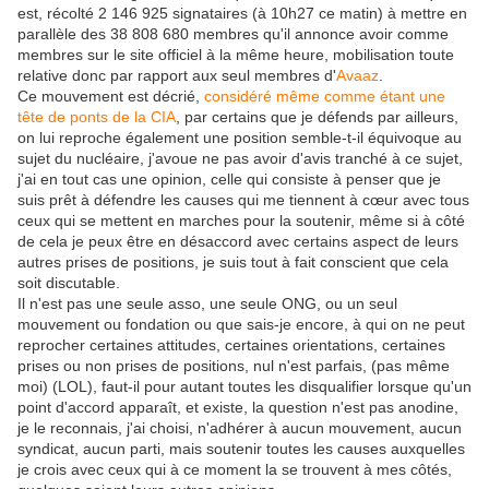
est, récolté 2 146 925 signataires (à 10h27 ce matin) à mettre en
parallèle des 38 808 680 membres qu'il annonce avoir comme
membres sur le site officiel à la même heure, mobilisation toute
relative donc par rapport aux seul membres d'
Avaaz
.
Ce mouvement est décrié,
considéré même comme étant une
tête de ponts de la CIA
, par certains que je défends par ailleurs,
on lui reproche également une position semble-t-il équivoque au
sujet du nucléaire, j'avoue ne pas avoir d'avis tranché à ce sujet,
j'ai en tout cas une opinion, celle qui consiste à penser que je
suis prêt à défendre les causes qui me tiennent à cœur avec tous
ceux qui se mettent en marches pour la soutenir, même si à côté
de cela je peux être en désaccord avec certains aspect de leurs
autres prises de positions, je suis tout à fait conscient que cela
soit discutable.
Il n'est pas une seule asso, une seule ONG, ou un seul
mouvement ou fondation ou que sais-je encore, à qui on ne peut
reprocher certaines attitudes, certaines orientations, certaines
prises ou non prises de positions, nul n'est parfais, (pas même
moi) (LOL), faut-il pour autant toutes les disqualifier lorsque qu'un
point d'accord apparaît, et existe, la question n'est pas anodine,
je le reconnais, j'ai choisi, n'adhérer à aucun mouvement, aucun
syndicat, aucun parti, mais soutenir toutes les causes auxquelles
je crois avec ceux qui à ce moment la se trouvent à mes côtés,