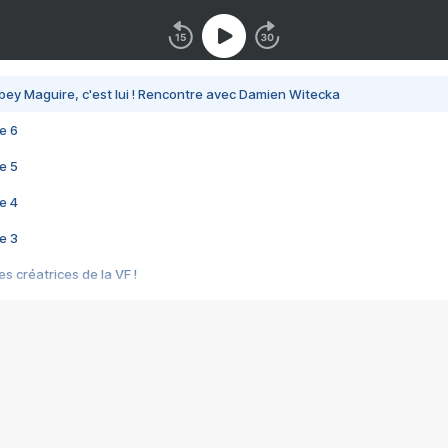
bey Maguire, c'est lui ! Rencontre avec Damien Witecka
e 6
e 5
e 4
e 3
s créatrices de la VF !
e 2
e 1
e Mektoub My Love arrive enfin ! Rencontre avec Shaïn Boumedine et Sal
i : après Toni en famille