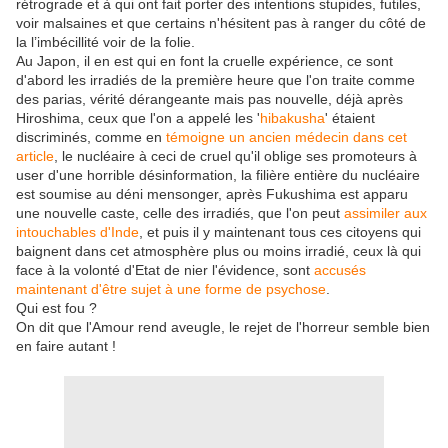
rétrograde et à qui ont fait porter des intentions stupides, futiles,
voir malsaines et que certains n'hésitent pas à ranger du côté de
la l’imbécillité voir de la folie.
Au Japon, il en est qui en font la cruelle expérience, ce sont
d'abord les irradiés de la première heure que l'on traite comme
des parias, vérité dérangeante mais pas nouvelle, déjà après
Hiroshima, ceux que l'on a appelé les '
hibakusha
' étaient
discriminés, comme en
témoigne un ancien médecin dans cet
article
, le nucléaire à ceci de cruel qu'il oblige ses promoteurs à
user d'une horrible désinformation, la filière entière du nucléaire
est soumise au déni mensonger, après Fukushima est apparu
une nouvelle caste, celle des irradiés, que l'on peut
assimiler aux
intouchables d'Inde
, et puis il y maintenant tous ces citoyens qui
baignent dans cet atmosphère plus ou moins irradié, ceux là qui
face à la volonté d'Etat de nier l'évidence, sont
accusés
maintenant d'être sujet à une forme de psychose
.
Qui est fou ?
On dit que l'Amour rend aveugle, le rejet de l'horreur semble bien
en faire autant !