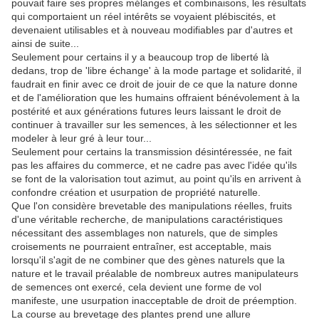
pouvait faire ses propres mélanges et combinaisons, les résultats
qui comportaient un réel intérêts se voyaient plébiscités, et
devenaient utilisables et à nouveau modifiables par d'autres et
ainsi de suite...
Seulement pour certains il y a beaucoup trop de liberté là
dedans, trop de 'libre échange' à la mode partage et solidarité, il
faudrait en finir avec ce droit de jouir de ce que la nature donne
et de l'amélioration que les humains offraient bénévolement à la
postérité et aux générations futures leurs laissant le droit de
continuer à travailler sur les semences, à les sélectionner et les
modeler à leur gré à leur tour...
Seulement pour certains la transmission désintéressée, ne fait
pas les affaires du commerce, et ne cadre pas avec l'idée qu'ils
se font de la valorisation tout azimut, au point qu'ils en arrivent à
confondre création et usurpation de propriété naturelle.
Que l'on considère brevetable des manipulations réelles, fruits
d'une véritable recherche, de manipulations caractéristiques
nécessitant des assemblages non naturels, que de simples
croisements ne pourraient entraîner, est acceptable, mais
lorsqu'il s'agit de ne combiner que des gènes naturels que la
nature et le travail préalable de nombreux autres manipulateurs
de semences ont exercé, cela devient une forme de vol
manifeste, une usurpation inacceptable de droit de préemption.
La course au brevetage des plantes prend une allure