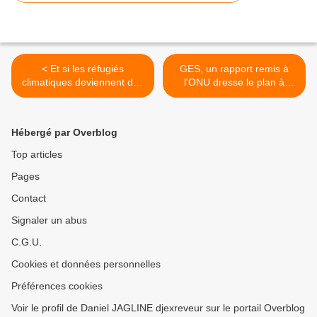
< Et si les réfugiés
GES, un rapport remis à
climatiques deviennent des
l'ONU dresse le plan à
déplacés
suivre : là on a dit " On le
environnementaux, est-ce
fait tous , plus d'excuses" !
que les frontières seront
Y'a qu'à ! >
Hébergé par Overblog
moins hermétiques ?
Top articles
Pages
Contact
Signaler un abus
C.G.U.
Cookies et données personnelles
Préférences cookies
Voir le profil de Daniel JAGLINE djexreveur sur le portail Overblog