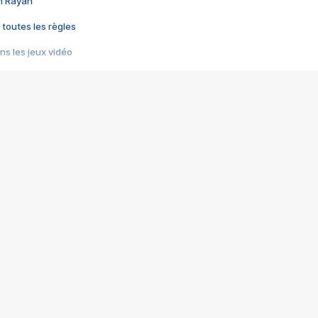
im Rayan
 toutes les règles
s les jeux vidéo
us choquant de Rockstar ? - Le scandale BULLY
e plus moche de Steam
du RÊVE tourne au CAUCHEMAR
pendant 8 heures
it… à tort
umiliés par un jeu vidéo
ire - Final Fantasy 8
ti un empire - Age of Empires
story DOFUS
tard, il crée l'un des pires jeux de tous les temps, MindsEye.