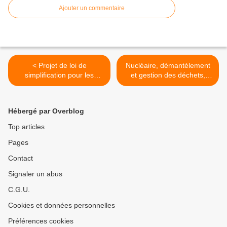
Ajouter un commentaire
< Projet de loi de
Nucléaire, démantèlement
simplification pour les
et gestion des déchets,
entreprises, le droit de faire
l'échéance arrive trop tôt
pire qu'avant !
pour tous le monde, un
savoir faire encore inconnu.
Hébergé par Overblog
>
Top articles
Pages
Contact
Signaler un abus
C.G.U.
Cookies et données personnelles
Préférences cookies