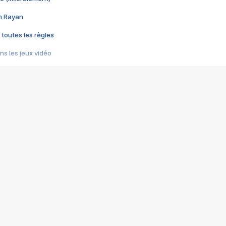
im Rayan
 toutes les règles
s les jeux vidéo
us choquant de Rockstar ? - Le scandale BULLY
e plus moche de Steam
du RÊVE tourne au CAUCHEMAR
pendant 8 heures
it… à tort
umiliés par un jeu vidéo
ire - Final Fantasy 8
ti un empire - Age of Empires
story DOFUS