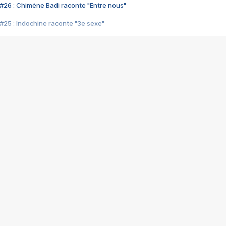
#26 : Chimène Badi raconte "Entre nous"
#25 : Indochine raconte "3e sexe"
#24 : Zaho raconte "C'est chelou"
#23 : Patrick Bruel raconte "Au café des délices"
#22 : Kyo raconte "Le chemin"
#21 : Nolwenn Leroy raconte "Cassé"
#20 : Patrick Hernandez raconte "Born to be alive"
#19 : Lorie raconte "Près de moi"
#18 : Michael Jones raconte "A nos actes manqués" (avec Jean-Jacque
#17 : Khaled raconte "Aïcha"
#16 : Corneille raconte "Parce qu'on vient de loin"
#15 : Indochine raconte "L'aventurier"
14 : Lorie raconte "Sur un air latino"