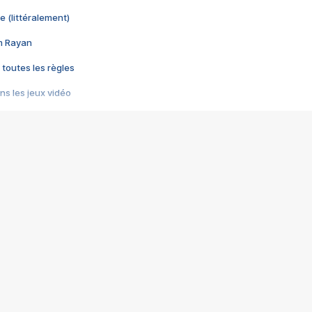
e (littéralement)
im Rayan
 toutes les règles
s les jeux vidéo
us choquant de Rockstar ? - Le scandale BULLY
e plus moche de Steam
du RÊVE tourne au CAUCHEMAR
pendant 8 heures
it… à tort
umiliés par un jeu vidéo
ire - Final Fantasy 8
ti un empire - Age of Empires