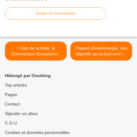
Ajouter un commentaire
< Gaz de schiste, la
Paquet climat/énergie, des
Commission Européenne
objectifs qui préservent les
'recommande' le 'oui sous
industriels, mais quid du
conditions', l'obligation c'est
climat ? >
pour quand ?
Hébergé par Overblog
Top articles
Pages
Contact
Signaler un abus
C.G.U.
Cookies et données personnelles