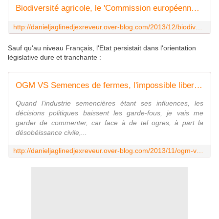
Biodiversité agricole, le 'Commission européenne' propose ce qui ressemble à une bonne nouvelle. - Daniel JAGLINE djexreveur
http://danieljaglinedjexreveur.over-blog.com/2013/12/biodiversit%C3%A9-agricole-le-commission-europ%C3%A9enne-propose-ce-qui-ressemble-%C3%A0-une-bonne-nouvelle.html
Sauf qu'au niveau Français, l'Etat persistait dans l'orientation
législative dure et tranchante :
OGM VS Semences de fermes, l'impossible liberté ? - Daniel JAGLINE djexreveur
Quand l'industrie semencières étant ses influences, les
décisions politiques baissent les garde-fous, je vais me
garder de commenter, car face à de tel ogres, à part la
désobéissance civile,...
http://danieljaglinedjexreveur.over-blog.com/2013/11/ogm-vs-semences-de-fermes-coexistence-impossible.html