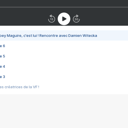
bey Maguire, c'est lui ! Rencontre avec Damien Witecka
e 6
e 5
e 4
e 3
s créatrices de la VF !
e 2
e 1
e Mektoub My Love arrive enfin ! Rencontre avec Shaïn Boumedine et Sal