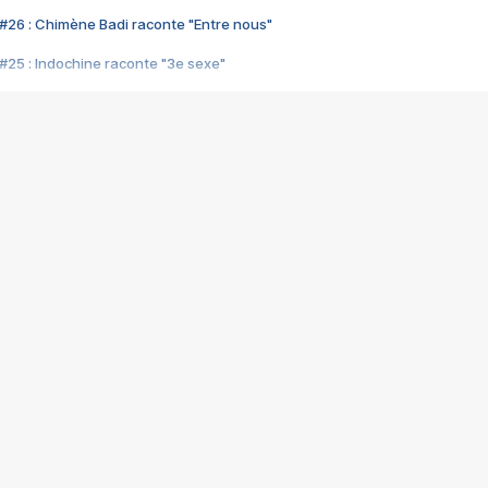
#26 : Chimène Badi raconte "Entre nous"
#25 : Indochine raconte "3e sexe"
#24 : Zaho raconte "C'est chelou"
#23 : Patrick Bruel raconte "Au café des délices"
#22 : Kyo raconte "Le chemin"
#21 : Nolwenn Leroy raconte "Cassé"
#20 : Patrick Hernandez raconte "Born to be alive"
#19 : Lorie raconte "Près de moi"
#18 : Michael Jones raconte "A nos actes manqués" (avec Jean-Jacque
#17 : Khaled raconte "Aïcha"
#16 : Corneille raconte "Parce qu'on vient de loin"
#15 : Indochine raconte "L'aventurier"