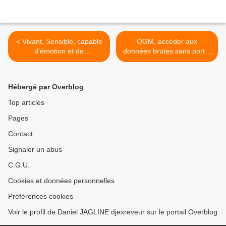
< Vivant, Sensible, capable
OGM, accéder aux
d'émotion et de
données brutes sans porter
souffrances, l'animal n'est
atteinte aux secrets
pas un objet.
industriels, mais de qui se
moque-t'on ? >
Hébergé par Overblog
Top articles
Pages
Contact
Signaler un abus
C.G.U.
Cookies et données personnelles
Préférences cookies
Voir le profil de Daniel JAGLINE djexreveur sur le portail Overblog